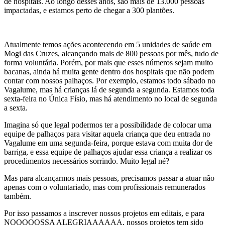
de hospitais. Ao longo desses anos, são mais de 13.000 pessoas
impactadas, e estamos perto de chegar a 300 plantões.
Atualmente temos ações acontecendo em 5 unidades de saúde em
Mogi das Cruzes, alcançando mais de 800 pessoas por mês, tudo de
forma voluntária. Porém, por mais que esses números sejam muito
bacanas, ainda há muita gente dentro dos hospitais que não podem
contar com nossos palhaços. Por exemplo, estamos todo sábado no
Vagalume, mas há crianças lá de segunda a segunda. Estamos toda
sexta-feira no Única Físio, mas há atendimento no local de segunda
a sexta.
Imagina só que legal podermos ter a possibilidade de colocar uma
equipe de palhaços para visitar aquela criança que deu entrada no
Vagalume em uma segunda-feira, porque estava com muita dor de
barriga, e essa equipe de palhaços ajudar essa criança a realizar os
procedimentos necessários sorrindo. Muito legal né?
Mas para alcançarmos mais pessoas, precisamos passar a atuar não
apenas com o voluntariado, mas com profissionais remunerados
também.
Por isso passamos a inscrever nossos projetos em editais, e para
NOOOOOSSA ALEGRIAAAAAA, nossos projetos tem sido