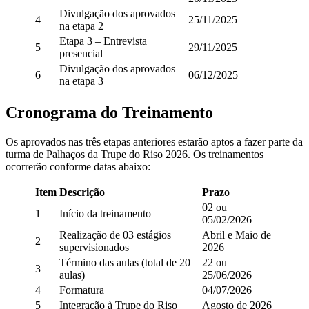
Divulgação dos aprovados
4
25/11/2025
na etapa 2
Etapa 3 – Entrevista
5
29/11/2025
presencial
Divulgação dos aprovados
6
06/12/2025
na etapa 3
Cronograma do Treinamento
Os aprovados nas três etapas anteriores estarão aptos a fazer parte da
turma de Palhaços da Trupe do Riso 2026. Os treinamentos
ocorrerão conforme datas abaixo:
Item
Descrição
Prazo
02 ou
1
Início da treinamento
05/02/2026
Realização de 03 estágios
Abril e Maio de
2
supervisionados
2026
Término das aulas (total de 20
22 ou
3
aulas)
25/06/2026
4
Formatura
04/07/2026
5
Integração à Trupe do Riso
Agosto de 2026