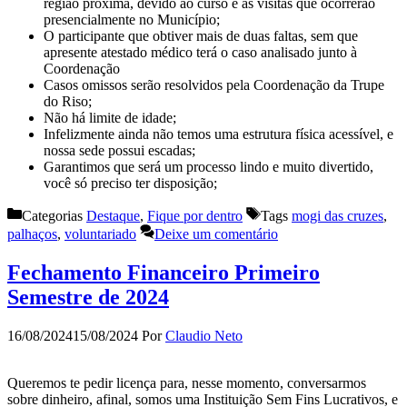
região próxima, devido ao curso e às visitas que ocorrerão
presencialmente no Município;
O participante que obtiver mais de duas faltas, sem que
apresente atestado médico terá o caso analisado junto à
Coordenação
Casos omissos serão resolvidos pela Coordenação da Trupe
do Riso;
Não há limite de idade;
Infelizmente ainda não temos uma estrutura física acessível, e
nossa sede possui escadas;
Garantimos que será um processo lindo e muito divertido,
você só preciso ter disposição;
Categorias
Destaque
,
Fique por dentro
Tags
mogi das cruzes
,
palhaços
,
voluntariado
Deixe um comentário
Fechamento Financeiro Primeiro
Semestre de 2024
16/08/2024
15/08/2024
Por
Claudio Neto
Queremos te pedir licença para, nesse momento, conversarmos
sobre dinheiro, afinal, somos uma Instituição Sem Fins Lucrativos, e