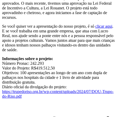
aprovados. O mais recente, tivemos uma aprovação na Lei Federal
de Incentivo a Cultura, a Lei Rouanet. O projeto está todo
aprovadinho e cheiroso, e agora iniciamos a fase de captação de
recursos.
Se você quiser ver a apresentação do nosso projeto, é só
clicar aqui
.
E se você trabalha em uma grande empresa, que atua com Lucro
Real, nos ajude sendo a ponte entre nós e a pessoa responsável pelo
apoio a projetos culturais. Vamos juntos atuar para que mais crianças
e idosos tenham nossos palhaços visitando-os dentro das unidades
de saúde.
Informações sobre o projeto:
Número Pronac: 242.293
Valor do Projeto: R$419.512,50
Objetivos: 100 apresentações ao longo de um ano com dupla de
palhaços nos hospitais da cidade e 1 livro de atividade para
distribuição gratuita.
Diário oficial da divulgação do projeto:
https://trupedoriso.org.br/wp-content/uploads/2024/07/DOU-Trupo-
do-Riso.pdf