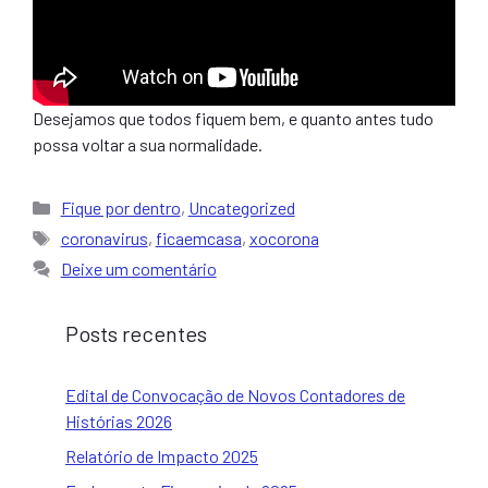
Desejamos que todos fiquem bem, e quanto antes tudo
possa voltar a sua normalidade.
Categorias
Fique por dentro
,
Uncategorized
Tags
coronavirus
,
ficaemcasa
,
xocorona
Deixe um comentário
Posts recentes
Edital de Convocação de Novos Contadores de
Histórias 2026
Relatório de Impacto 2025