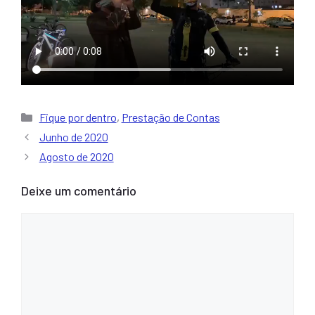
Categorias
Fique por dentro
,
Prestação de Contas
Junho de 2020
Agosto de 2020
Deixe um comentário
Comentário