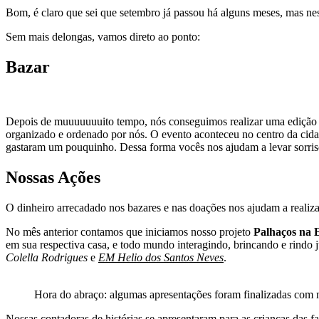
Bom, é claro que sei que setembro já passou há alguns meses, mas ne
Sem mais delongas, vamos direto ao ponto:
Bazar
Depois de muuuuuuuito tempo, nós conseguimos realizar uma edição d
organizado e ordenado por nós. O evento aconteceu no centro da cida
gastaram um pouquinho. Dessa forma vocês nos ajudam a levar sorris
Nossas Ações
O dinheiro arrecadado nos bazares e nas doações nos ajudam a realizar
No mês anterior contamos que iniciamos nosso projeto
Palhaços na 
em sua respectiva casa, e todo mundo interagindo, brincando e rindo 
Colella Rodrigues
e
EM Helio dos Santos Neves
.
Hora do abraço: algumas apresentações foram finalizadas com n
Nossas contadoras de histórias se apresentaram para as crianças das f