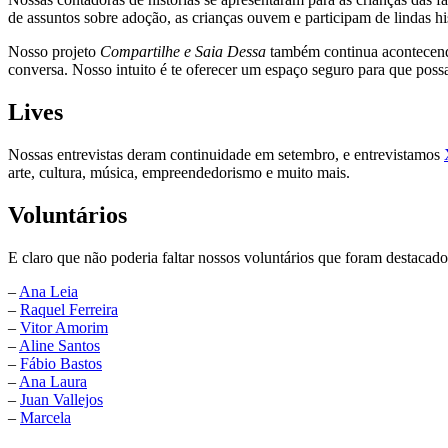
de assuntos sobre adoção, as crianças ouvem e participam de lindas his
Nosso projeto
Compartilhe e Saia Dessa
também continua acontecendo
conversa. Nosso intuito é te oferecer um espaço seguro para que possa
Lives
Nossas entrevistas deram continuidade em setembro, e entrevistamos
arte, cultura, música, empreendedorismo e muito mais.
Voluntários
E claro que não poderia faltar nossos voluntários que foram destacad
–
Ana Leia
–
Raquel Ferreira
–
Vitor Amorim
–
Aline Santos
–
Fábio Bastos
–
Ana Laura
–
Juan
Vallejos
–
Marcela