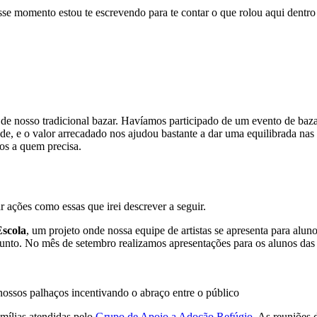
sse momento estou te escrevendo para te contar o que rolou aqui dentr
e nosso tradicional bazar. Havíamos participado de um evento de bazar
de, e o valor arrecadado nos ajudou bastante a dar uma equilibrada na
os a quem precisa.
 ações como essas que irei descrever a seguir.
Escola
, um projeto onde nossa equipe de artistas se apresenta para alun
junto. No mês de setembro realizamos apresentações para os alunos das
ossos palhaços incentivando o abraço entre o público
amílias atendidas pelo
Grupo de Apoio a Adoção Refúgio
. As reuniões 