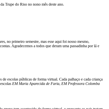
o da Trupe do Riso no nono mês deste ano.
es, no primeiro semestre, mas esse aqui foi nosso mesmo,
s contas. Agradecemos a todos que deram uma passadinha por lá e
os de escolas públicas de forma virtual. Cada palhaço e cada criança
 escolas
EM Maria Aparecida de Faria
,
EM Professora Colomba
do grupo tem acontecido de forma virtual, e enquanto os pais tratam