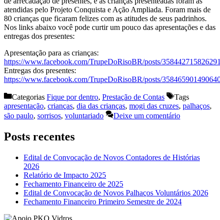
de arrecadação de presentes, e as crianças presenteadas foram as
atendidas pelo Projeto Conquista e Ação Ampliada. Foram mais de
80 crianças que ficaram felizes com as atitudes de seus padrinhos.
Nos links abaixo você pode curtir um pouco das apresentações e das
entregas dos presentes:
Apresentação para as crianças:
https://www.facebook.com/TrupeDoRisoBR/posts/35844271582629
Entregas dos presentes:
https://www.facebook.com/TrupeDoRisoBR/posts/35846590149064
Categorias
Fique por dentro
,
Prestação de Contas
Tags
apresentação
,
crianças
,
dia das crianças
,
mogi das cruzes
,
palhaços
,
são paulo
,
sorrisos
,
voluntariado
Deixe um comentário
Posts recentes
Edital de Convocação de Novos Contadores de Histórias
2026
Relatório de Impacto 2025
Fechamento Financeiro de 2025
Edital de Convocação de Novos Palhaços Voluntários 2026
Fechamento Financeiro Primeiro Semestre de 2024