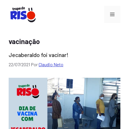
Pular
para
Menu
o
conteúdo
vacinação
Jecaberaldo foi vacinar!
22/07/2021
Por
Claudio Neto