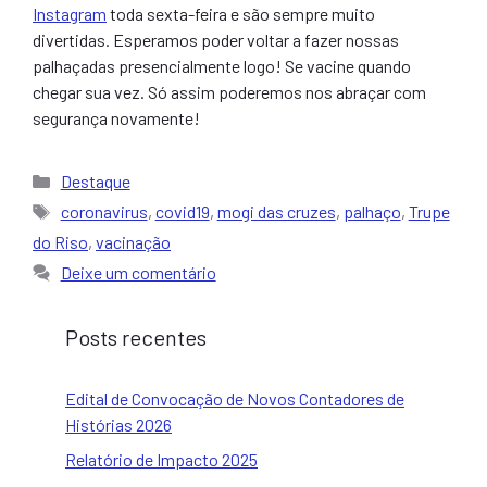
Instagram
toda sexta-feira e são sempre muito
divertidas. Esperamos poder voltar a fazer nossas
palhaçadas presencialmente logo! Se vacine quando
chegar sua vez. Só assim poderemos nos abraçar com
segurança novamente!
Categorias
Destaque
Tags
coronavirus
,
covid19
,
mogi das cruzes
,
palhaço
,
Trupe
do Riso
,
vacinação
Deixe um comentário
Posts recentes
Edital de Convocação de Novos Contadores de
Histórias 2026
Relatório de Impacto 2025