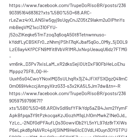
https://www.facebook.com/TrupeDoRisoBR/posts/236
9039516468362?xts%5B0%5D=68.ARC-
rLeZwz4rXLANSiw5gyj9sUgyCnJZ05tZ9Iakm2uOIPhnYs
mbBegVMZ1xci31OFYU-
j52oZlKeqke5TmTzoq3q6oqA5Gt8Tetnwnnuso-
kYddfLyCBSKFrO_zNhmjPSh17lqKJbaf5qGo_0Mly_5jDOL9
LzE6ay4KfPCFN9Mfit8VbVR1MRJxNvpUeauqU6dz7FTMG
-
vm6nk_D3Pv7lxisLaM_xR2dksSejiOUtDxF9OFbHeLoEhu
Mpppz7SF8_OQ-H-
Uuxh5sG4CwoYNoxlMQ3sULhqRx3jZ4JFiXFSXQgzQ41lmC
0mO69HvkccjAmpyXIrzG33-s3x2KA5L5Jm7dw&tn=-R
https://www.facebook.com/TrupeDoRisoBR/posts/236
9059759799671?
xts%5B0%5D=68.ARDIvSdI9sfYFIkYdp5aZB4Jxm21YymF
ApkBfpqa3Y9tPzkocgaKzJGozhM1qLh1OmMwkZ1Ne0Jd_
YzLc_-2NDfGdPFAufLQs3GowvIDb2YL5nYL97dz8rTXiWs
P6eLpkd8pNAVRc4pXjSlNM9HeGIcEOVdLHOuyn30YGTPU