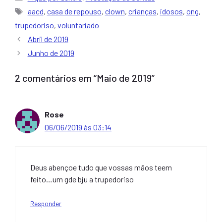
Tags
aacd
,
casa de repouso
,
clown
,
crianças
,
idosos
,
ong
,
trupedoriso
,
voluntariado
Abril de 2019
Junho de 2019
2 comentários em “Maio de 2019”
Rose
06/06/2019 às 03:14
Deus abençoe tudo que vossas mãos teem
feito…um gde bju a trupedoriso
Responder