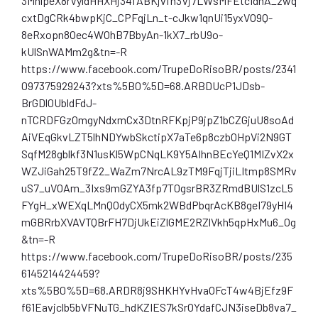
3MnlpeX8rVyldHHXHj34fABKjvfh3Vj7LWsMFEtcIdnA_zwq
cxtDgCRk4bwpKjC_CPFqjLn_t-cJkw1qnUi15yxVO9Q-
8eRxopn8Oec4WOhB7BbyAn-1kX7_rbU9o-
kUlSnWAMm2g&tn=-R
https://www.facebook.com/TrupeDoRisoBR/posts/2341
097375929243?xts%5B0%5D=68.ARBDUcP1JDsb-
BrGDl0UbldFdJ-
nTCRDFGzOmgyNdxmCx3DtnRFKpjP9jpZ1bCZGjuU8soAd
AiVEqGkvLZT5lhNDYwbSkctipX7aTe6p8czbOHpVi2N9GT
SqfM28gblkf3N1usKl5WpCNqLK9Y5AIhnBEcYeQ1MIZvX2x
WZJiGah25T9fZ2_WaZm7NrcAL9zTM9FqjTjiLItmp8SMRv
uS7_uVOAm_3Ixs9mGZYA3fp7T0gsrBR3ZRmdBUlS1zcL5
FYgH_xWEXqLMnQOdyCX5mk2WBdPbqrAcKB8geI79yHI4
mGBRrbXVAVTQBrFH7DjUkEiZlGME2RZlVkh5qpHxMu6_Og
&tn=-R
https://www.facebook.com/TrupeDoRisoBR/posts/235
6145214424459?
xts%5B0%5D=68.ARDR8j9SHKHYvHvaOFcT4w4BjEfz9F
f61Eavjclb5bVFNuTG_hdKZIES7kSrOYdafCJN3iseDb8va7_