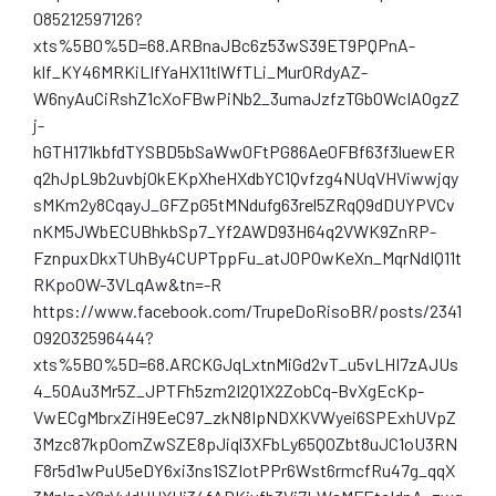
085212597126?
xts%5B0%5D=68.ARBnaJBc6z53wS39ET9PQPnA-
klf_KY46MRKiLIfYaHX11tlWfTLi_Mur0RdyAZ-
W6nyAuCiRshZ1cXoFBwPiNb2_3umaJzfzTGb0WcIAOgzZ
j-
hGTH171kbfdTYSBD5bSaWw0FtPG86Ae0FBf63f3luewER
q2hJpL9b2uvbj0kEKpXheHXdbYC1Qvfzg4NUqVHViwwjqy
sMKm2y8CqayJ_GFZpG5tMNdufg63rel5ZRqQ9dDUYPVCv
nKM5JWbECUBhkbSp7_Yf2AWD93H64q2VWK9ZnRP-
FznpuxDkxTUhBy4CUPTppFu_atJ0POwKeXn_MqrNdIQ11t
RKpoOW-3VLqAw&tn=-R
https://www.facebook.com/TrupeDoRisoBR/posts/2341
092032596444?
xts%5B0%5D=68.ARCKGJqLxtnMiGd2vT_u5vLHI7zAJUs
4_50Au3Mr5Z_JPTFh5zm2I2Q1X2ZobCq-BvXgEcKp-
VwECgMbrxZiH9EeC97_zkN8IpNDXKVWyei6SPExhUVpZ
3Mzc87kp0omZwSZE8pJiql3XFbLy65QOZbt8uJC1oU3RN
F8r5d1wPuU5eDY6xi3ns1SZIotPPr6Wst6rmcfRu47g_qqX