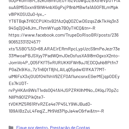
5OQPkom1BM_8zk0IBmrDEOY15ZvcuwgJZBXG1eVpUTFiA
suABM5Sxxn919IW4nbXGgPxjP8nbMBwfa1AG0F8LmMpk
v8lPKOSU2u0-lyx_-
YT6TBqk3Y6CCPUKtvB2fAzQqQOZCwDGzqsZdkTkHq3n3
94SqDjQ48Jm_FhmWYupb7BOyTHCQ&tn=-R
https://www.facebook.com/TrupeDoRisoBR/posts/236
9065233132457?
xts%5B0%5D=68.ARAEirERmRpcLypUzcS9mPeJezr73e
33MwoaPBJSXyy7PadWQmJ0eDsfusXA9I8m0gxoX2nto-
JomVo4P_Q05FKfT5vRURUKKlFWr8uJ1EDCQuhb8Ptfn7
PGaZk9iKo_7zTn6QtT8jhLAlLqQ5pdwIO1fKA77MT-
ulM6FsX3xjOU0f04l1VnV9ZEF0AfluncsnxEGerMEjqp0DEy
Es7kUDT-
rvPyHKAn9WsT1vds0Q4fAHJSPZRKlIhMNo_OKlqJ70pZc
NIlPh9O1ZPikQte7-
tV0KMZ5R61RfvRZEe4e7P45LY9WJBudD-
1B9AIBzZuL4FeqjZ_Mr9Vd3PlpJa4wC6rfw&tn=-R
Categorias
Fique por dentro
,
Prestação de Contas