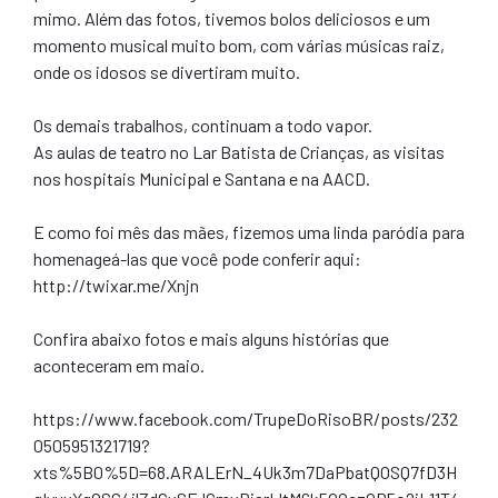
mimo. Além das fotos, tivemos bolos deliciosos e um
momento musical muito bom, com várias músicas raiz,
onde os idosos se divertiram muito.
Os demais trabalhos, continuam a todo vapor.
As aulas de teatro no Lar Batista de Crianças, as visitas
nos hospitais Municipal e Santana e na AACD.
E como foi mês das mães, fizemos uma linda paródia para
homenageá-las que você pode conferir aqui:
http://twixar.me/Xnjn
Confira abaixo fotos e mais alguns histórias que
aconteceram em maio.
https://www.facebook.com/TrupeDoRisoBR/posts/232
0505951321719?
xts%5B0%5D=68.ARALErN_4Uk3m7DaPbatQOSQ7fD3H