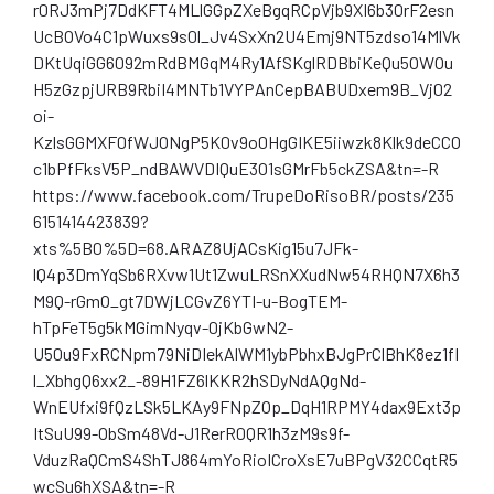
r0RJ3mPj7DdKFT4MLlGGpZXeBgqRCpVjb9XI6b30rF2esn
UcBOVo4C1pWuxs9s0l_Jv4SxXn2U4Emj9NT5zdso14MlVk
DKtUqiGG6092mRdBMGqM4Ry1AfSKglRDBbiKeQu5OWOu
H5zGzpjURB9RbiI4MNTb1VYPAnCepBABUDxem9B_Vj02
oi-
KzlsGGMXF0fWJONgP5K0v9o0HgGIKE5iiwzk8Klk9deCCO
c1bPfFksV5P_ndBAWVDIQuE3O1sGMrFb5ckZSA&tn=-R
https://www.facebook.com/TrupeDoRisoBR/posts/235
6151414423839?
xts%5B0%5D=68.ARAZ8UjACsKig15u7JFk-
lQ4p3DmYqSb6RXvw1Ut1ZwuLRSnXXudNw54RHQN7X6h3
M9Q-rGmO_gt7DWjLCGvZ6YTI-u-BogTEM-
hTpFeT5g5kMGimNyqv-0jKbGwN2-
U50u9FxRCNpm79NiDIekAlWM1ybPbhxBJgPrClBhK8ez1fI
l_XbhgQ6xx2_-89H1FZ6lKKR2hSDyNdAQgNd-
WnEUfxi9fQzLSk5LKAy9FNpZOp_DqH1RPMY4dax9Ext3p
ItSuU99-ObSm48Vd-J1RerR0QR1h3zM9s9f-
VduzRaQCmS4ShTJ864mYoRioICroXsE7uBPgV32CCqtR5
wcSu6hXSA&tn=-R