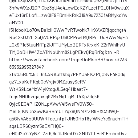
gIyuxXqOSG4jlZdCxSFJCmxBiarLltM6k5OQezQB5o2jL11T4
3nfwWXzJ2CPiGbz3qU4q4_xwEeKZYLzcfPQ_0HvOwJuX
eTJxf6rDLofL_zwOlF9FDmHkRrk319A9u7230faBMykcYw
aM7CO-
i5HcboXLo7OwBa1clIIOWwPvRTwohk7HrXAVZRjqcchgt4
Rp4Xk032LiXuQiVCRPgzUl8CPPiwfMQBPn_0cBWwNqE3
_0x9P1e5tuaMfFp2IJFTJMyLoBERTxKrxxK-Z2riWhIhvU-
TMjQoDH1W4ZcATrNpUhm82LgPEkvQRqRrRg&tn=-R
https://www.facebook.com/TrupeDoRisoBR/posts/233
8395299532784?
xts%5B0%5D=68.ARAuffkbg7PFYUaEKZPQQSvF4kQdqi
gz7_xsKePKgbGcVrgjv9MZzusySeRV-
WtKS9LceMzV4yKtogJL5eq4Hbaat7-
fugsMHDbvrqajxsg92RxNq1_gM_f4XpZ3gk6-
0yjcSEO4PHZON_pAVwV4l5wsFV0W3Q-
MeLGjKNDnX5wKaBBmUTYqx9QNN7fZB8HXC38WQ-
g5GIvVA6o9UUWRTec_ntpTJH5OHpT8yiWNeYc9nudmTlH
sqaLDR6Cyzm5sEXFHQG-
eHQd2c7tYyNZ_2zr6j6uiiIJRm07xXND7DLHrB1Emhm0vz