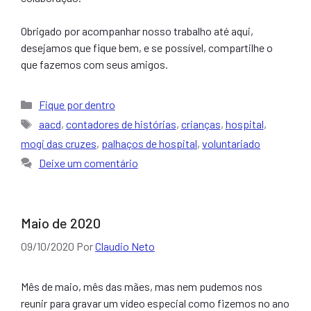
Obrigado por acompanhar nosso trabalho até aqui,
desejamos que fique bem, e se possível, compartilhe o
que fazemos com seus amigos.
Categorias
Fique por dentro
Tags
aacd
,
contadores de histórias
,
crianças
,
hospital
,
mogi das cruzes
,
palhaços de hospital
,
voluntariado
Deixe um comentário
Maio de 2020
09/10/2020
Por
Claudio Neto
Mês de maio, mês das mães, mas nem pudemos nos
reunir para gravar um vídeo especial como fizemos no ano