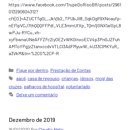
https://www.facebook.com/TrupeDoRisoBR/posts/2961
013290604312?
cft[0]=AZUCTTgGL_JkVjb2_TPUbJil8_SqkDglf9XNoaufp-
nEFlpVCJ7thQQQFFPdi_VLE3mmUfXp_TQm1jGNX1aiGpL8
wPJu-RYCu_vh-
xyFbwnaUNeAFFZFc2iy0EZvWKOinxoECV4p3PnGJZFuh
AMToYPgjzZtanxccdvVTLCl3AdFMyuvW_4U33ClMKYuR_
a3VkM&tn=%2CO%2CP-R
Categorias
Fique por dentro
,
Prestação de Contas
Tags
aacd
,
casa de repouso
,
crianças
,
idosos
,
mogi das
cruzes
,
palhaços de hospital
,
voluntariado
Deixe um comentário
Dezembro de 2019
16/01/2020
Por
Claudio Neto