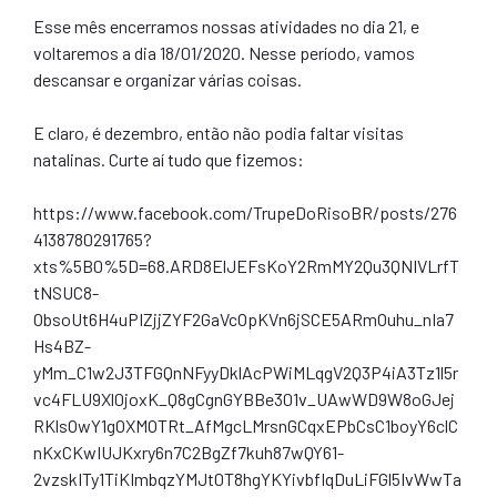
Esse mês encerramos nossas atividades no dia 21, e
voltaremos a dia 18/01/2020. Nesse período, vamos
descansar e organizar várias coisas.
E claro, é dezembro, então não podia faltar visitas
natalinas. Curte aí tudo que fizemos:
https://www.facebook.com/TrupeDoRisoBR/posts/276
4138780291765?
xts%5B0%5D=68.ARD8ElJEFsKoY2RmMY2Qu3QNIVLrfT
tNSUC8-
ObsoUt6H4uPIZjjZYF2GaVcOpKVn6jSCE5ARmOuhu_nIa7
Hs4BZ-
yMm_C1w2J3TFGQnNFyyDklAcPWiMLqgV2Q3P4iA3Tz1l5r
vc4FLU9Xl0joxK_Q8gCgnGYBBe301v_UAwWD9W8oGJej
RKlsOwY1gOXMOTRt_AfMgcLMrsnGCqxEPbCsC1boyY6clC
nKxCKwIUJKxry6n7C2BgZf7kuh87wQY61-
2vzskITy1TiKImbqzYMJt0T8hgYKYivbflqDuLiFGl5IvWwTa