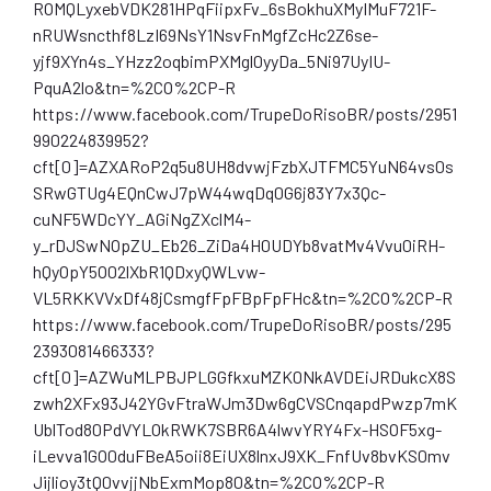
ROMQLyxebVDK281HPqFiipxFv_6sBokhuXMyIMuF721F-
nRUWsncthf8LzI69NsY1NsvFnMgfZcHc2Z6se-
yjf9XYn4s_YHzz2oqbimPXMgl0yyDa_5Ni97UyIU-
PquA2lo&tn=%2CO%2CP-R
https://www.facebook.com/TrupeDoRisoBR/posts/2951
990224839952?
cft[0]=AZXARoP2q5u8UH8dvwjFzbXJTFMC5YuN64vs0s
SRwGTUg4EQnCwJ7pW44wqDq0G6j83Y7x3Qc-
cuNF5WDcYY_AGiNgZXclM4-
y_rDJSwNOpZU_Eb26_ZiDa4H0UDYb8vatMv4Vvu0iRH-
hQyOpY5O02lXbR1QDxyQWLvw-
VL5RKKVVxDf48jCsmgfFpFBpFpFHc&tn=%2CO%2CP-R
https://www.facebook.com/TrupeDoRisoBR/posts/295
2393081466333?
cft[0]=AZWuMLPBJPLGGfkxuMZK0NkAVDEiJRDukcX8S
zwh2XFx93J42YGvFtraWJm3Dw6gCVSCnqapdPwzp7mK
UblTod80PdVYLOkRWK7SBR6A4lwvYRY4Fx-HSOF5xg-
iLevva1GO0duFBeA5oii8EiUX8lnxJ9XK_FnfUv8bvKS0mv
Jijlioy3tQ0vvjjNbExmMop80&tn=%2CO%2CP-R