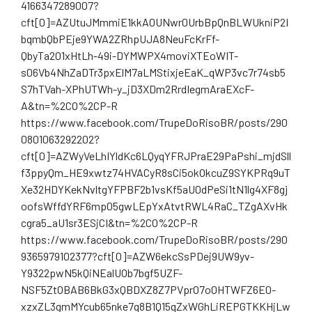
4166347289007?
cft[0]=AZUtuJMmmiE1kkA0UNwr0UrbBpQnBLWUkniP2I
bqmbQbPEje9YWA2ZRhpUJA8NeuFcKrFf-
QbyTa201xHtLh-49i-DYMWPX4moviXTEoWIT-
s06Vb4NhZaDTr3pxElM7aLMStixjeEaK_qWP3vc7r74sb5
S7hTVah-XPhUTWh-y_jD3XDm2RrdIegmAraEXcF-
A&tn=%2CO%2CP-R
https://www.facebook.com/TrupeDoRisoBR/posts/290
0801063292202?
cft[0]=AZWyVeLhIYldKc6LQyqYFRJPraE29PaPshi_mjdSll
f3ppyQm_HE9xwtz74HVACyR8sCi5okOkcuZ9SYKPRq9uT
Xe32HDYKekNvltgYFPBF2b1vsKf5aU0dPeSi1tN1lg4XF8gj
oofsWffdYRF6mp05gwLEpYxAtvtRWL4RaC_TZgAXvHk
cgra5_aU1sr3ESjCI&tn=%2CO%2CP-R
https://www.facebook.com/TrupeDoRisoBR/posts/290
9365979102377?cft[0]=AZW6ekcSsPDej9UW9yv-
Y9322pwN5kQiNEalUOb7bgf5UZF-
NSF5ZtOBAB6BkG3xQBDXZ8Z7PVprO7o0HTWFZ6E0-
xzxZL3gmMYcub65nke7q8B1Q15qZxWGhLiREPGTKKHjLw