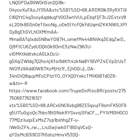
LNQ0PDa3hlW0rOizn2Qi8k-
04yovXuFAzJYS5A&xts%5B1%5D=68.ARDROlk3RyRXTi9
CI6QYtC4q3ooyAqddugfVO03wtIVULpEbqf1jF3rJ2EvtxV8
sL2OtkBGSnOeTtlxoNg_o0eStYcFQkFdUqmlZKKNWILXPl
DyBgEhSVLhOXMfmAA-
MmaBATq1xds5N8wYDB7H_omefM4448NVkq3EdqZwD_
Qj8FtCU6ZydUDQhDk9DmE5zNwZ963U-
vIOMKtkldtvkcAGLkDcU-
gOXqiZWldg7Q2ho4jKfsr9dKft4zkNa8Y1BVPZ4EVp2rUsT
NtO1fz9AddOWB7XoMjHz1f_Ejh0QiJj_DA-
34nOVQ8qupMFoCPIziY0_OYXQ0YxkcTMHGlBTd0Z8-
w&tn=-R
https://www.facebook.com/TrupeDoRisoBR/posts/275
7506977621612?
xts%5B0%5D=68.ARCxGNC6xbg98ZE5qvujF9smFK50F9
g5U1TuGyjoQc7hbo18tGNxkRYSsvsjGFaCF__PYIVMGlHOC0
77MQziIuqsExMsZ7sp1bshhgZF-u-
iWeSrZF4_rw__LruSwjiwkGT1BOiqVCxQ-
qYDsMcB3i9CO7h5shzHmvV53DQ-