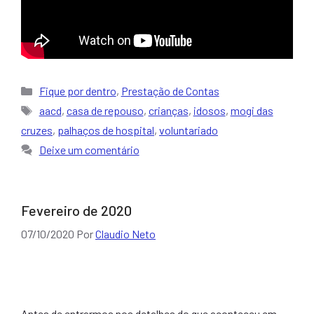
Categorias
Fique por dentro
,
Prestação de Contas
Tags
aacd
,
casa de repouso
,
crianças
,
idosos
,
mogi das
cruzes
,
palhaços de hospital
,
voluntariado
Deixe um comentário
Fevereiro de 2020
07/10/2020
Por
Claudio Neto
Antes de entrarmos nos detalhes do que aconteceu em