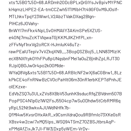
xts%5B0%5D=68.ARDmh20DcBPLxQrGIYsJvBpivMYPNC
kHqmzLHPE2-EA-tmCCZwh51TlMibH7t49GFGvM9JOsIf-
MTLhkvTpqY23WwrLV2AbzTVakDXag2Blgn-
PlHCz6JOVahy-
8nWYI7mFkx4NpLSvOHMAliY3AKmSPe5XZUS-
e40Nj7muZcKTVlqwaTGjKKMJlKZHfPl_xn-
zFFvNyf1nxVg2oRCX-HJmIuK46uTz-
rawPEalUTepiv7vVZkqXN9__3BopQSZBoj5_LNN83MIziK
ecX8NXftyk0YhFPu8pUNqsbnFMei1aOuZBjnlhZpLRJT30
RJpiQBOJw0r4po2kO0Mlde-
WYaQ8Vg&xts%5B1%5D=68.ARBIcNF2wXj6aCGBrw1_8Lz
kPkCE4oFnRNwBzCVOcPaHIt06m30nR1erbKEPTdPnhJE
olEKzxe-
EdVbZSQ7u3ULxZVs8XBbV53unhK9sducRfqZBVdnm507B
PopPSC4N1pGz1WI2FsJ5504cp7wSu0Dhdw5tCrbRMR6q
yRpL52Nt9wkvAJUWdNHfk7b-
QfMl4w5Kvsr0HxAkR_x9CsmXdraQou9RBfmIo73XKeGsR
XBsv4w2cwi7xMQ5Ips_WSQ94TSrnZ7OZBSJtbrsAqP-
xPMdAfZixJk7JI-FW3jDxp5yWEm-VrDv-