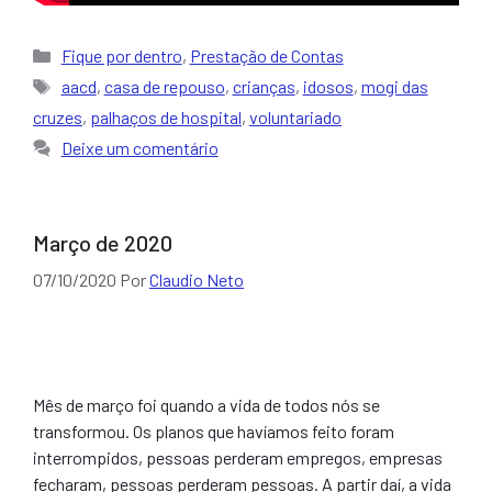
Categorias
Fique por dentro
,
Prestação de Contas
Tags
aacd
,
casa de repouso
,
crianças
,
idosos
,
mogi das
cruzes
,
palhaços de hospital
,
voluntariado
Deixe um comentário
Março de 2020
07/10/2020
Por
Claudio Neto
Mês de março foi quando a vida de todos nós se
transformou. Os planos que havíamos feito foram
interrompidos, pessoas perderam empregos, empresas
fecharam, pessoas perderam pessoas. A partir daí, a vida