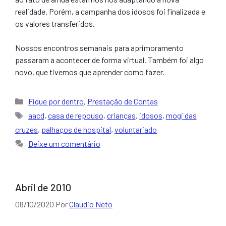
realidade. Porém, a campanha dos idosos foi finalizada e
os valores transferidos.
Nossos encontros semanais para aprimoramento
passaram a acontecer de forma virtual. Também foi algo
novo, que tivemos que aprender como fazer.
Categorias
Fique por dentro
,
Prestação de Contas
Tags
aacd
,
casa de repouso
,
crianças
,
idosos
,
mogi das
cruzes
,
palhaços de hospital
,
voluntariado
Deixe um comentário
Abril de 2010
08/10/2020
Por
Claudio Neto