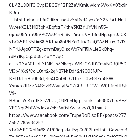
6LAZLSDITQiCvpICBQBY4ZF2ZaVKmiuwldm6Wx4XO3x9r
KJm-
_TbtnFEnhxEsL4rCdik4EncUzYbDxd4lyhxieM2NBAHNnR
WveeXEL3MD3qhKEqfczFKth43KlZYUYVNin55-
cpas094tmU9VPCVsG4nB_6vT4ieTsVHjf6ndHjqxjmJJQ&
xts%5B1%5D=68.ARD4u8nPNZqOHr4OauQYA3MTubjO7I7
NPrUJgoQTTZg-zmmBayC1sqWo7nFI5lALleBkBhq-
rdPYlKpOqOSJ8z4bMY7qC-
qTts0MvASEl7LYtNK_p3MhcgslWMaOYJDVinwNGRQP5C
VlGb4Xk9fCdI_Qfn2-2qN27NfBd42ri9C081JP-
KFfUehhHfi056uljSeAfXut6bG7ttozTi0w9SZm8kW-
Ysn4bz1t13zA4SozMWwuyP4CZGiBERDfWUWQH1nnHByk
V9-
BBoqfVsKxe1FGikV0JUjO6RQ50gqTjsmkTIa668X7DjsPFZ
7PQNqC5h1WhJe2v7n6kW0xlYw-s-zyYQ&tn=-R
https://www.facebook.com/TrupeDoRisoBR/posts/277
3592179346425?
xts%5B0%5D=68.ARC9qg_dkU5g7X7C2EmHpOTGowem3
Zw89TzeAaa664BJ0lGmXAbkRn9QxUy3fG6q0VRnjQT3NQ