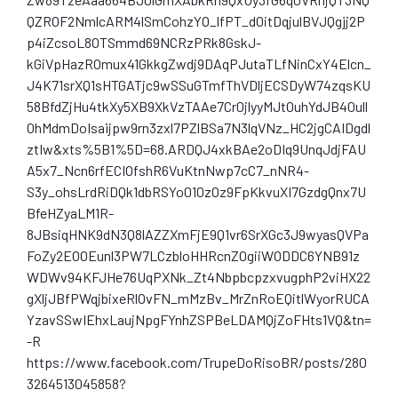
QZROF2NmlcARM4lSmCohzYO_lfPT_dOitDqjulBVJQgjj2P
p4iZcsoL8OTSmmd69NCRzPRk8GskJ-
kGiVpHazROmux41GkkgZwdj9DAqPJutaTLfNinCxY4Elcn_
J4K71srXQ1sHTGATjc9wSSuGTmfThVDljECSDyW74zqsKU
58BfdZjHu4tkXy5XB9XkVzTAAe7Cr0jlyyMJtOuhYdJB40ull
OhMdmDoIsaijpw9rn3zxl7PZlBSa7N3lqVNz_HC2jgCAIDgdl
ztIw&xts%5B1%5D=68.ARDQJ4xkBAe2oDIq9UnqJdjFAU
A5x7_Ncn6rfECIOfshR6VuKtnNwp7cC7_nNR4-
S3y_ohsLrdRiDQk1dbRSYo010zOz9FpKkvuXI7GzdgQnx7U
BfeHZyaLM1R-
8JBsiqHNK9dN3Q8lAZZXmFjE9Q1vr6SrXGc3J9wyasQVPa
FoZy2EOOEunl3PW7LCzbloHHRcnZOgiiWODDC6YNB91z
WDWv94KFJHe76UqPXNk_Zt4NbpbcpzxvugphP2viHX22
gXljJBfPWqjbixeRlOvFN_mMzBv_MrZnRoEQitlWyorRUCA
YzavSSwIEhxLaujNpgFYnhZSPBeLDAMQjZoFHts1VQ&tn=
-R
https://www.facebook.com/TrupeDoRisoBR/posts/280
3264513045858?