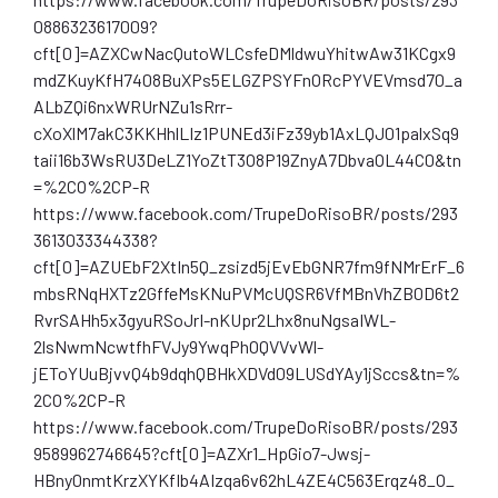
0886323617009?
cft[0]=AZXCwNacQutoWLCsfeDMldwuYhitwAw31KCgx9
mdZKuyKfH7408BuXPs5ELGZPSYFnORcPYVEVmsd70_a
ALbZQi6nxWRUrNZu1sRrr-
cXoXlM7akC3KKHhlLIz1PUNEd3iFz39yb1AxLQJ01palxSq9
taii16b3WsRU3DeLZ1YoZtT3O8P19ZnyA7DbvaOL44C0&tn
=%2CO%2CP-R
https://www.facebook.com/TrupeDoRisoBR/posts/293
3613033344338?
cft[0]=AZUEbF2XtIn5Q_zsizd5jEvEbGNR7fm9fNMrErF_6
mbsRNqHXTz2GffeMsKNuPVMcUQSR6VfMBnVhZB0D6t2
RvrSAHh5x3gyuRSoJrI-nKUpr2Lhx8nuNgsaIWL-
2lsNwmNcwtfhFVJy9YwqPhOQVVvWl-
jEToYUuBjvvQ4b9dqhQBHkXDVd09LUSdYAy1jSccs&tn=%
2CO%2CP-R
https://www.facebook.com/TrupeDoRisoBR/posts/293
9589962746645?cft[0]=AZXr1_HpGio7-Jwsj-
HBny0nmtKrzXYKflb4AIzqa6v62hL4ZE4C563Erqz48_O_