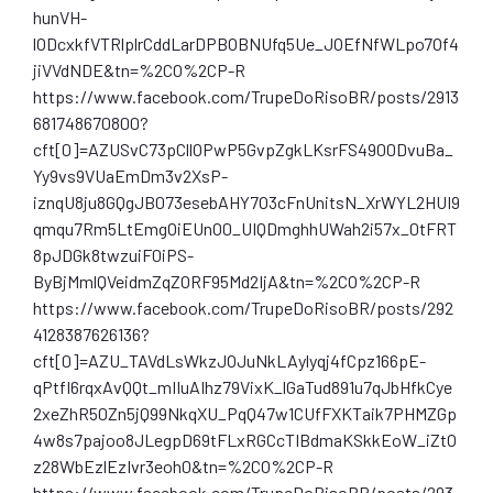
hunVH-
lODcxkfVTRlplrCddLarDPBOBNUfq5Ue_JOEfNfWLpo7Of4
jiVVdNDE&tn=%2CO%2CP-R
https://www.facebook.com/TrupeDoRisoBR/posts/2913
681748670800?
cft[0]=AZUSvC73pCllOPwP5GvpZgkLKsrFS4900DvuBa_
Yy9vs9VUaEmDm3v2XsP-
iznqU8ju8GQgJB073esebAHY7O3cFnUnitsN_XrWYL2HUI9
qmqu7Rm5LtEmgOiEUnO0_UIQDmghhUWah2i57x_0tFRT
8pJDGk8twzuiF0iPS-
ByBjMmlQVeidmZqZORF95Md2IjA&tn=%2CO%2CP-R
https://www.facebook.com/TrupeDoRisoBR/posts/292
4128387626136?
cft[0]=AZU_TAVdLsWkzJOJuNkLAylyqj4fCpz166pE-
qPtfl6rqxAvQQt_mIIuAIhz79VixK_lGaTud891u7qJbHfkCye
2xeZhR50Zn5jQ99NkqXU_PqQ47w1CUfFXKTaik7PHMZGp
4w8s7pajoo8JLegpD69tFLxRGCcTIBdmaKSkkEoW_iZtO
z28WbEzlEzIvr3eoh0&tn=%2CO%2CP-R
https://www.facebook.com/TrupeDoRisoBR/posts/293