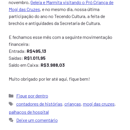
novembro,
Geleia e Marmita visitando o Pró Criança de
Mogi das Cruzes
, e no mesmo dia, nossa última
participação do ano no Tecendo Cultura, a feita de
brechós e antiguidades da Secretaria de Cultura.
E fechamos esse mês com a seguinte movimentação
financeira:
Entrada:
R$495,13
Saídas:
R$1.011,95
Saldo em Caixa:
R$3.988,03
Muito obrigado por ler até aqui, fique bem!
Categorias
Fique por dentro
Tags
contadores de histórias
,
crianças
,
mogi das cruzes
,
palhaços de hospital
Deixe um comentário