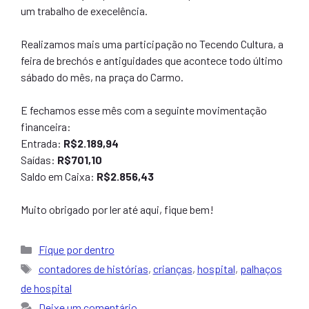
um trabalho de execelência.
Realizamos mais uma participação no Tecendo Cultura, a
feira de brechós e antiguidades que acontece todo último
sábado do mês, na praça do Carmo.
E fechamos esse mês com a seguinte movimentação
financeira:
Entrada:
R$2.189,94
Saídas:
R$701,10
Saldo em Caixa:
R$2.856,43
Muito obrigado por ler até aqui, fique bem!
Categorias
Fique por dentro
Tags
contadores de histórias
,
crianças
,
hospital
,
palhaços
de hospital
Deixe um comentário