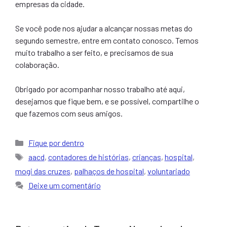
empresas da cidade.
Se você pode nos ajudar a alcançar nossas metas do
segundo semestre, entre em contato conosco. Temos
muito trabalho a ser feito, e precisamos de sua
colaboração.
Obrigado por acompanhar nosso trabalho até aqui,
desejamos que fique bem, e se possível, compartilhe o
que fazemos com seus amigos.
Categorias
Fique por dentro
Tags
aacd
,
contadores de histórias
,
crianças
,
hospital
,
mogi das cruzes
,
palhaços de hospital
,
voluntariado
Deixe um comentário