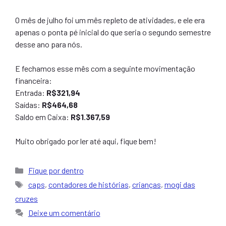
O mês de julho foi um mês repleto de atividades, e ele era
apenas o ponta pé inicial do que seria o segundo semestre
desse ano para nós.
E fechamos esse mês com a seguinte movimentação
financeira:
Entrada:
R$321,94
Saídas:
R$464,68
Saldo em Caixa:
R$1.367,59
Muito obrigado por ler até aqui, fique bem!
Categorias
Fique por dentro
Tags
caps
,
contadores de histórias
,
crianças
,
mogi das
cruzes
Deixe um comentário